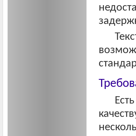
недост
задерж
Тек
возмож
стандар
Требов
Есть
качеств
несколь