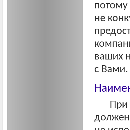
потому 
не кон
предос
компан
ваших н
с Вами.
Наимен
При 
должен 