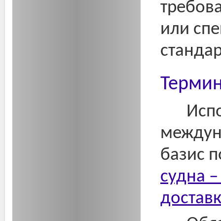
требова
или спе
станда
Терми
Исп
междун
базис п
судна –
доставк