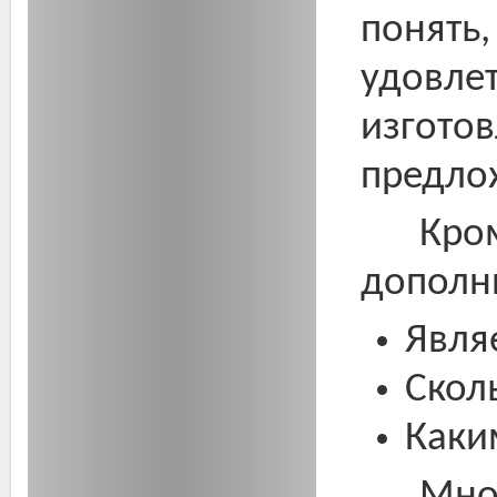
понять,
удовлет
изготов
предло
Кро
дополн
Явля
Сколь
Каки