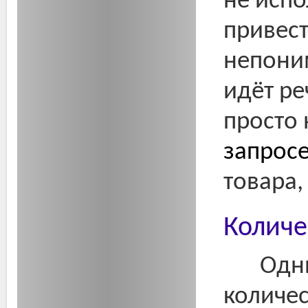
не испо
привест
непони
идёт ре
просто 
запрос
товара,
Количе
Одн
количес