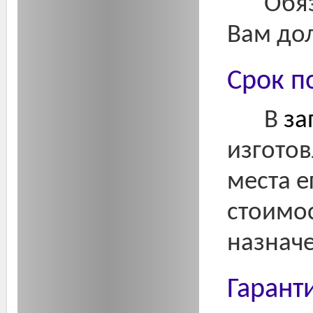
Обяз
Вам дол
Срок п
В
за
изготов
места е
стоимос
назнач
Гарант