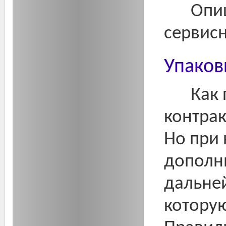
Опи
сервис
Упаков
Как
контрак
Но при
дополни
дальне
которую