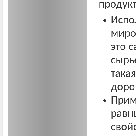
продукт
Испо
миро
это 
сырь
такая
доро
Прим
равн
свой