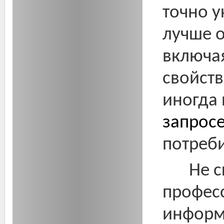
точно у
лучше 
включая
свойств
иногда
запрос
потреби
Не с
професс
информа