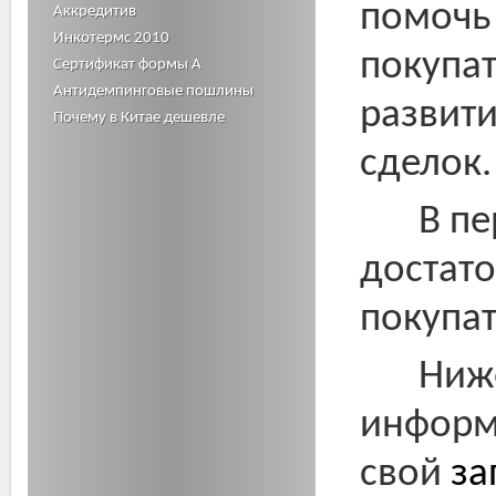
помочь
Аккредитив
Инкотермс 2010
покупат
Сертификат формы А
Антидемпинговые пошлины
развит
Почему в Китае дешевле
сделок.
В п
достат
покупат
Ниж
информ
свой
за