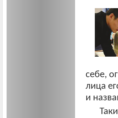
себе, о
лица ег
и назв
Так