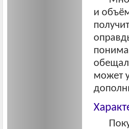
Мног
и объё
получит
оправды
понимае
обещал
может у
дополн
Характ
Пок