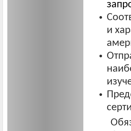
запр
Соот
и ха
амер
Отпр
наиб
изуч
Пред
серт
Обя